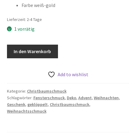
Farbe weiß-gold
Lieferzeit:
2-4 Tage
1 vorrätig
geklöppeltes
In den Warenkorb
Ornament
1
weiß-
Add to wishlist
gold
Menge
Kategorie:
Christbaumschmuck
Schlagwörter:
Fensterschmuck
,
Deko
,
Advent
,
Weihnachten
,
Geschenk
,
geklöppelt
,
Christbaumschmuck
,
Weihnachtsschmuck