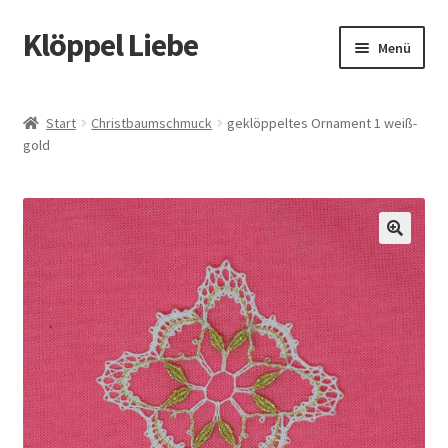
Klöppel Liebe
Zur
Zum
Menü
Navigation
Inhalt
springen
springen
Start
Start
Christbaumschmuck
geklöppeltes Ornament 1 weiß-
gold
Allgemeine Geschäftsbedingungen
Blog
Datenschutz
🔍
Datenschutzerklärung
Echtheit von Bewertungen
Impressum