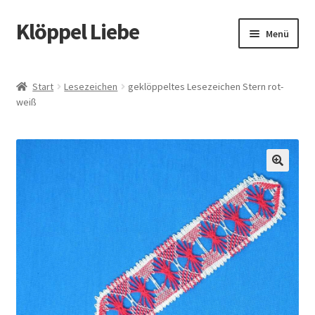
Klöppel Liebe
Zur
Zum
Menü
Navigation
Inhalt
springen
springen
Start
Start
Lesezeichen
geklöppeltes Lesezeichen Stern rot-
weiß
Allgemeine Geschäftsbedingungen
Blog
Datenschutz
🔍
Datenschutzerklärung
Echtheit von Bewertungen
Impressum