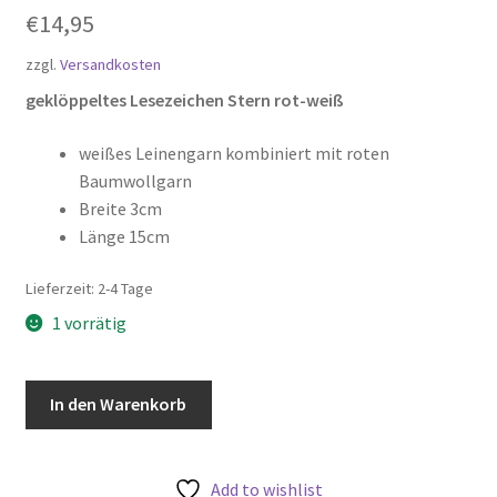
€
14,95
zzgl.
Versandkosten
geklöppeltes Lesezeichen Stern rot-weiß
weißes Leinengarn kombiniert mit roten
Baumwollgarn
Breite 3cm
Länge 15cm
Lieferzeit:
2-4 Tage
1 vorrätig
geklöppeltes
In den Warenkorb
Lesezeichen
Stern
rot-
Add to wishlist