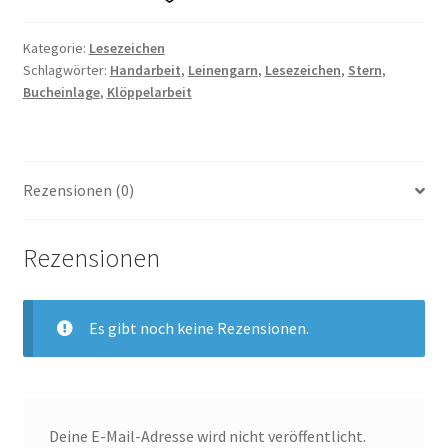
weiß
Menge
Kategorie:
Lesezeichen
Schlagwörter:
Handarbeit
,
Leinengarn
,
Lesezeichen
,
Stern
,
Bucheinlage
,
Klöppelarbeit
Rezensionen (0)
Rezensionen
Es gibt noch keine Rezensionen.
Deine E-Mail-Adresse wird nicht veröffentlicht.