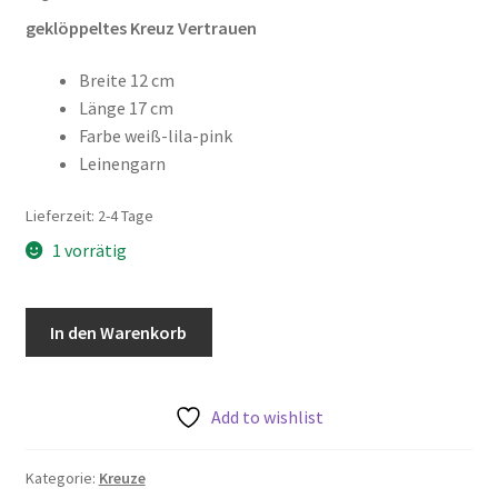
geklöppeltes Kreuz Vertrauen
Breite 12 cm
Länge 17 cm
Farbe weiß-lila-pink
Leinengarn
Lieferzeit:
2-4 Tage
1 vorrätig
geklöppeltes
In den Warenkorb
Kreuz
,,Vertrauen"
Menge
Add to wishlist
Kategorie:
Kreuze