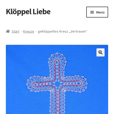
Klöppel Liebe
Zur
Zum
Menü
Navigation
Inhalt
springen
springen
Start
Start
Kreuze
geklöppeltes Kreuz ,,Vertrauen“
Allgemeine Geschäftsbedingungen
Blog
🔍
Datenschutz
Datenschutzerklärung
Echtheit von Bewertungen
Impressum