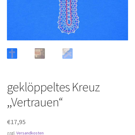
Kasse
Klöppel-Shop
Kontaktdaten
Mein Account
Über mich
geklöppeltes Kreuz
Versandarten
,,Vertrauen“
Warenkorb
Widerrufsbelehrung
€
17,95
zzgl.
Versandkosten
Zahlungsarten