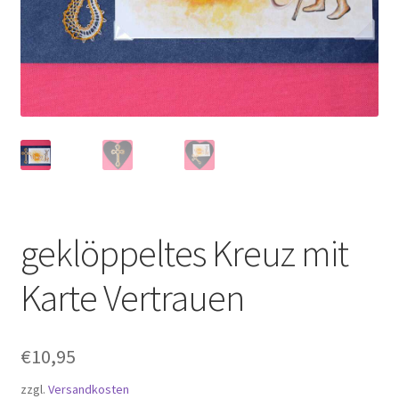
Kasse
Klöppel-Shop
Kontaktdaten
Mein Account
Über mich
geklöppeltes Kreuz mit
Versandarten
Karte Vertrauen
Warenkorb
Widerrufsbelehrung
€
10,95
zzgl.
Versandkosten
Zahlungsarten