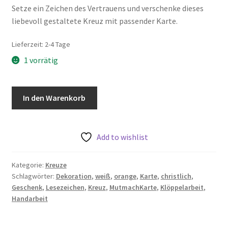
Setze ein Zeichen des Vertrauens und verschenke dieses
liebevoll gestaltete Kreuz mit passender Karte.
Lieferzeit:
2-4 Tage
1 vorrätig
geklöppeltes
In den Warenkorb
Kreuz
mit
Karte
Add to wishlist
Vertrauen
Menge
Kategorie:
Kreuze
Schlagwörter:
Dekoration
,
weiß
,
orange
,
Karte
,
christlich
,
Geschenk
,
Lesezeichen
,
Kreuz
,
MutmachKarte
,
Klöppelarbeit
,
Handarbeit