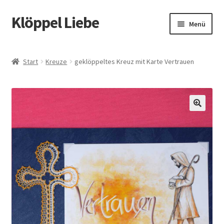
Klöppel Liebe
Zur
Zum
Menü
Navigation
Inhalt
springen
springen
Start
Start
Kreuze
geklöppeltes Kreuz mit Karte Vertrauen
Allgemeine Geschäftsbedingungen
Blog
🔍
Datenschutz
Datenschutzerklärung
Echtheit von Bewertungen
Impressum