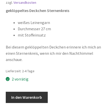
zzgl.
Versandkosten
geklöppeltes Deckchen Sternenkreis
weißes Leinengarn
Durchmesser 27 cm
mit Stoffeinsatz
Bei diesem geklöppelten Deckchen erinnere ich mich an
einen Sternenkreis, wenn ich mir den Nachthimmel
anschaue.
Lieferzeit:
2-4 Tage
2 vorrätig
geklöppeltes
In den Warenkorb
Deckchen
„Sternenkreis"