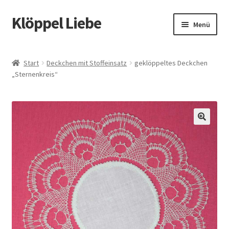
Klöppel Liebe
Zur
Zum
Menü
Navigation
Inhalt
springen
springen
Start
Start
Deckchen mit Stoffeinsatz
geklöppeltes Deckchen
„Sternenkreis“
Allgemeine Geschäftsbedingungen
Blog
Datenschutz
🔍
Datenschutzerklärung
Echtheit von Bewertungen
Impressum