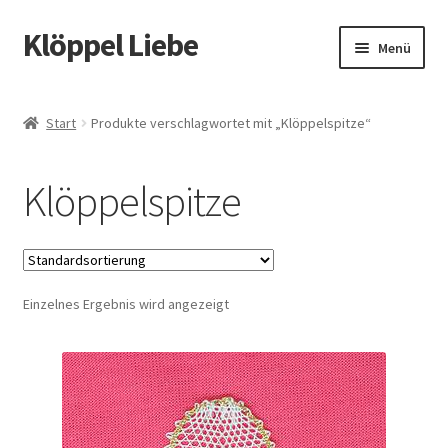
Klöppel Liebe
Zur
Zum
Menü
Navigation
Inhalt
springen
springen
Start
Start
Produkte verschlagwortet mit „Klöppelspitze“
Allgemeine Geschäftsbedingungen
Klöppelspitze
Blog
Datenschutz
Einzelnes Ergebnis wird angezeigt
Datenschutzerklärung
Echtheit von Bewertungen
Impressum