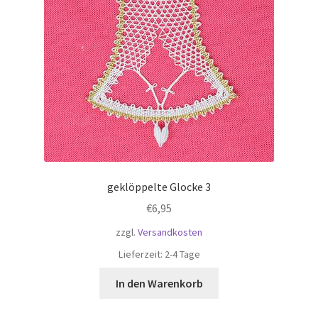
Kasse
Klöppel-Shop
Kontaktdaten
Mein Account
Über mich
geklöppelte Glocke 3
Versandarten
€
6,95
zzgl.
Versandkosten
Warenkorb
Lieferzeit:
2-4 Tage
Widerrufsbelehrung
In den Warenkorb
Zahlungsarten