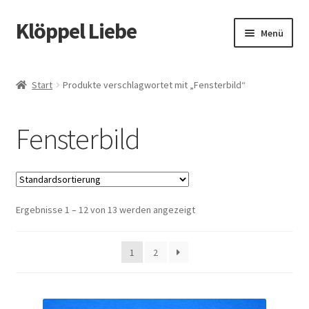
Klöppel Liebe
Zur
Zum
Menü
Navigation
Inhalt
springen
springen
Start
Start
Produkte verschlagwortet mit „Fensterbild“
Allgemeine Geschäftsbedingungen
Fensterbild
Blog
Datenschutz
Ergebnisse 1 – 12 von 13 werden angezeigt
Datenschutzerklärung
Echtheit von Bewertungen
1
2
Impressum