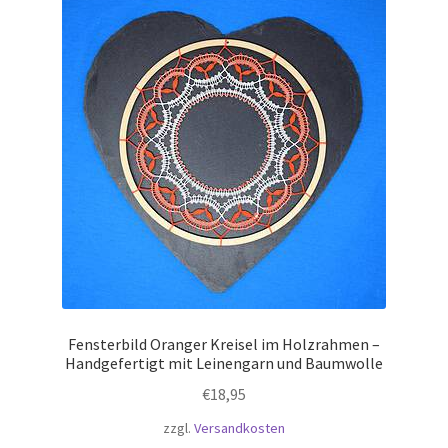
Kasse
Klöppel-Shop
Kontaktdaten
Mein Account
Über mich
Versandarten
Warenkorb
Fensterbild Oranger Kreisel im Holzrahmen –
Handgefertigt mit Leinengarn und Baumwolle
Widerrufsbelehrung
€
18,95
zzgl.
Versandkosten
Zahlungsarten